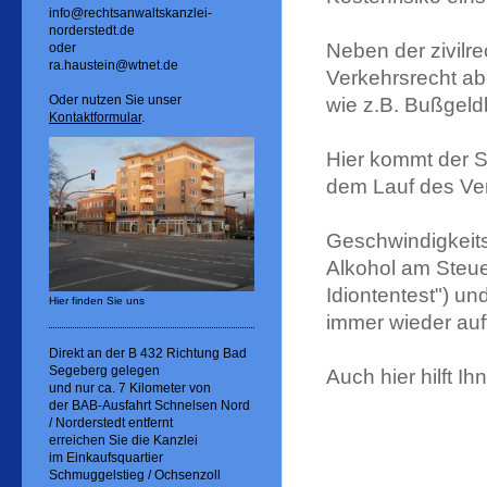
info@rechtsanwaltskanzlei-
norderstedt.de
Neben der zivilr
oder
ra.haustein@wtnet.de
Verkehrsrecht a
Oder nutzen Sie unser
wie z.B. Bußgel
Kontaktformular
.
Hier kommt der St
dem Lauf des Ver
Geschwindigkeits
Alkohol am Steue
Idiontentest") un
Hier finden Sie uns
immer wieder auf
Direkt an der B 432 Richtung Bad
Segeberg gelegen
Auch hier hilft Ih
und nur ca. 7 Kilometer von
der BAB-Ausfahrt Schnelsen Nord
/ Norderstedt entfernt
erreichen Sie die Kanzlei
im Einkaufsquartier
Schmuggelstieg / Ochsenzoll