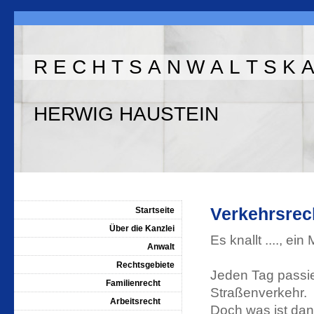
R E C H T S A N W A L T S K A
HERWIG HAUSTEIN
Verkehrsrec
Startseite
Über die Kanzlei
Es knallt ...., 
Anwalt
Rechtsgebiete
Jeden Tag passi
Familienrecht
Straßenverkehr.
Arbeitsrecht
Doch was ist dan