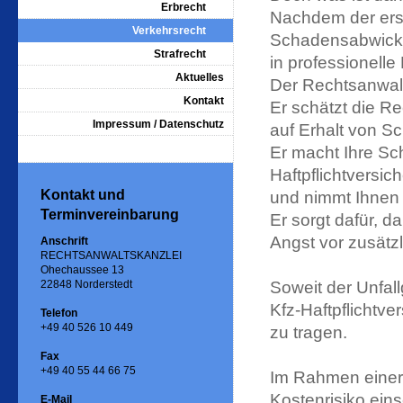
Erbrecht
Nachdem der erst
Verkehrsrecht
Schadensabwick
Strafrecht
in professionell
Aktuelles
Der Rechtsanwalt 
Kontakt
Er schätzt die Re
Impressum / Datenschutz
auf Erhalt von S
Er macht Ihre S
Haftpflichtversi
Kontakt und
und nimmt Ihnen s
Terminvereinbarung
Er sorgt dafür, 
Angst vor zusätz
Anschrift
RECHTSANWALTSKANZLEI
Ohechaussee 13
22848 Norderstedt
Soweit der Unfall
Kfz-Haftpflichtv
Telefon
+49 40 526 10 449
zu tragen.
Fax
+49 40 55 44 66 75
Im Rahmen einer 
Kostenrisiko ein
E-Mail