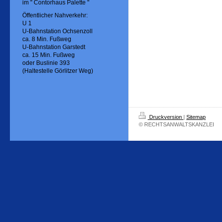
im " Contorhaus Palette "
Öffentlicher Nahverkehr:
U 1
U-Bahnstation Ochsenzoll
ca. 8 Min. Fußweg
U-Bahnstation Garstedt
ca. 15 Min. Fußweg
oder Buslinie 393
(Haltestelle Görlitzer Weg)
Druckversion
|
Sitemap
© RECHTSANWALTSKANZLEI